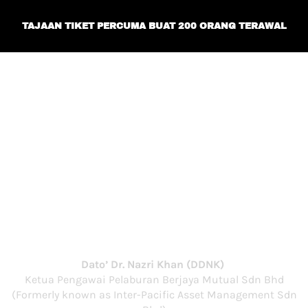
TAJAAN TIKET PERCUMA BUAT 200 ORANG TERAWAL
Perhatian Buat Warga Kuala Lumpur &
Warga Lembah Klang Yang Ingin Mula
Perjalanan Pelaburan Anda Bersama
Kami.
LABUR
BERHEMAH
Dato’ Dr. Nazri Khan (DDNK)
Ketua Pengawai Pelaburan Berjaya Mutual Sdn Bhd
(Formerly known as Inter-Pacific Asset Management Sdn