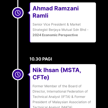
Ahmad Ramzani
Ramli
Senior Vice President & Market
Strategist Berjaya Mutual Sdn Bhd -
2024 Economic Perspective
10.30 PAGI
Nik Ihsan (MSTA,
CFTe)
Former Member of the Board of
Director, International Federation of
Technical Analyst (IFTA) & Former
President of Malaysian Association of
Technical Analyst (MATA)