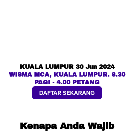
risk assessment and seek professional advice, where necessary. Please note that InterPac Dana Ghani
is only applicable to sophisticated investors. Performance is calculated using Total Returns (TR),
includes any distributions within the time period selected.
KUALA LUMPUR 30 Jun 2024
WISMA MCA, KUALA LUMPUR. 8.30
PAGI - 4.00 PETANG
DAFTAR SEKARANG
Kenapa Anda Wajib